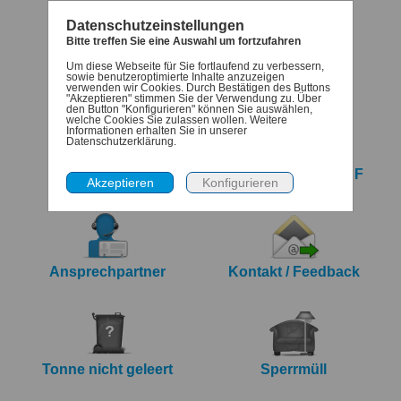
Datenschutzeinstellungen
Bitte treffen Sie eine Auswahl um fortzufahren
Um diese Webseite für Sie fortlaufend zu verbessern,
Termine
Denk-dran
sowie benutzeroptimierte Inhalte anzuzeigen
verwenden wir Cookies. Durch Bestätigen des Buttons
"Akzeptieren" stimmen Sie der Verwendung zu. Über
den Button "Konfigurieren" können Sie auswählen,
welche Cookies Sie zulassen wollen. Weitere
Informationen erhalten Sie in unserer
Datenschutzerklärung.
iCalendar Export
Jahreskalender PDF
Ansprechpartner
Kontakt / Feedback
Tonne nicht geleert
Sperrmüll